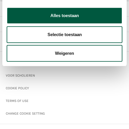
THE COMPANY
Alles toestaan
DIRECTLY TO
Selectie toestaan
English
Weigeren
Footer
SPONSORING
VOOR SCHOLIEREN
COOKIE POLICY
TERMS OF USE
CHANGE COOKIE SETTING