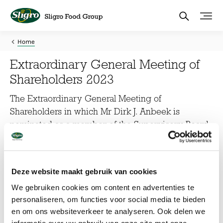
Skip
to
main
content
Home
Extraordinary General Meeting of
Shareholders 2023
The Extraordinary General Meeting of
Shareholders in which Mr Dirk J. Anbeek is
nominated as a member of the Supervisory Board
will be held on 29 June 2023, 2.00 P.M., at the
company's offices, Corridor 11 in Veghel.
Deze website maakt gebruik van cookies
Convocation
We gebruiken cookies om content en advertenties te
personaliseren, om functies voor social media te bieden
Open here the Convocation
for the Extraordinary General
Meeting of Shareholders on 29 June 2023.
en om ons websiteverkeer te analyseren. Ook delen we