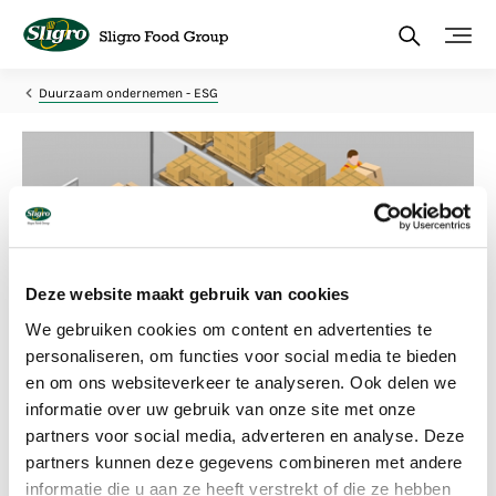
Overslaan
en
naar
de
inhoud
Duurzaam ondernemen - ESG
gaan
Deze website maakt gebruik van cookies
We gebruiken cookies om content en advertenties te
personaliseren, om functies voor social media te bieden
en om ons websiteverkeer te analyseren. Ook delen we
Voor scholieren
informatie over uw gebruik van onze site met onze
Speciaal voor scholieren en studenten die een
partners voor social media, adverteren en analyse. Deze
spreekbeurt, werkstuk of presentatie willen maken
partners kunnen deze gegevens combineren met andere
over Sligro Food Group is een speciale website
gemaakt.
informatie die u aan ze heeft verstrekt of die ze hebben