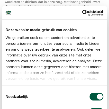
Goed eten en drinken, dat is onze zorg. Met bevlogenheid levert
Van Hoeckel het best passende eten en drinken in iedere
zorgorganisatie. Naast het leveren van eten en drinken heeft Van
Hoeckel alles in huis om te ontzorgen. Zij helpen, adviseren,
inspireren en begeleiden je in het gehele proces rondom eten en
drinken. Met de aanpak van Van Hoeckel wordt samen met jou
optimale maaltijdvoorziening gecreëerd die bij jouw
Deze website maakt gebruik van cookies
zorginstelling past.
We gebruiken cookies om content en advertenties te
personaliseren, om functies voor social media te bieden
Goed eten, onze zorg
en om ons websiteverkeer te analyseren. Ook delen we
informatie over uw gebruik van onze site met onze
partners voor social media, adverteren en analyse. Deze
partners kunnen deze gegevens combineren met andere
informatie die u aan ze heeft verstrekt of die ze hebben
verzameld op basis van uw gebruik van hun services.
Toestemmingsselectie
Noodzakelijk