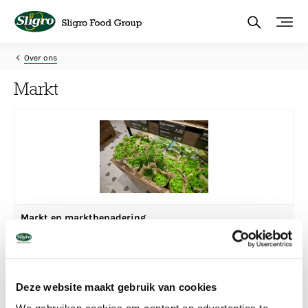
Overslaan
en
naar
de
inhoud
Over ons
gaan
Markt
Markt en marktbenadering
Sligro Food Group richt zich op de foodservicemarkt van eten
en drinken in Nederland en België.
Lees meer
Deze website maakt gebruik van cookies