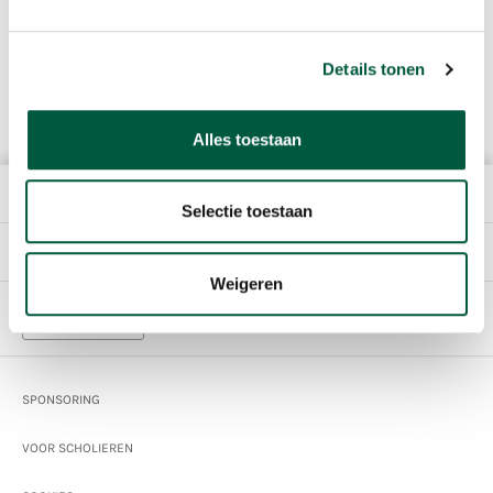
Sligro Food Group is lid van inkoopcombinatie Superunie, het
CBL, FSN en FSIN.
Details tonen
Lees meer
Alles toestaan
HET BEDRIJF
Selectie toestaan
DIRECT NAAR
Weigeren
Nederlands
Footer
SPONSORING
VOOR SCHOLIEREN