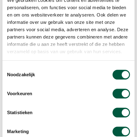
We gebruiken cookies om content en advertenties te
personaliseren, om functies voor social media te bieden
en om ons websiteverkeer te analyseren. Ook delen we
informatie over uw gebruik van onze site met onze
partners voor social media, adverteren en analyse. Deze
partners kunnen deze gegevens combineren met andere
informatie die u aan ze heeft verstrekt of die ze hebben
Leveranciers
verzameld op basis van uw gebruik van hun services.
Wij geloven in duurzame samenwerking met partners aan de
leverancierszijde.
Toestemmingsselectie
Lees meer
Noodzakelijk
Voorkeuren
Statistieken
Marketing
Lidmaatschappen