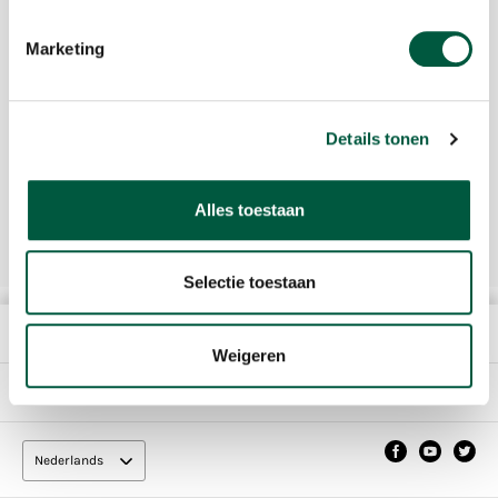
Postbus 59345
1040 KH Amsterdam
Marketing
Website
https://dekweker.nl/
Details tonen
Volg De Kweker op
Facebook
Alles toestaan
Twitter
Youtube
LinkedIn
Selectie toestaan
HET BEDRIJF
Weigeren
DIRECT NAAR
Nederlands