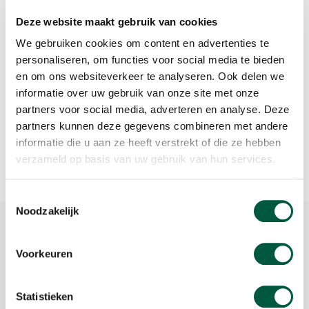
zich voornamelijk op de restauratieve horeca in de
stadsregio Amsterdam.
Deze website maakt gebruik van cookies
We gebruiken cookies om content en advertenties te
Een begrip in Amsterdam en omgeving
personaliseren, om functies voor social media te bieden
De Kweker is een echt Amsterdams familiebedrijf wat vanaf de
en om ons websiteverkeer te analyseren. Ook delen we
start in 1949 uitgroeide tot wat het nu is: een begrip in de
informatie over uw gebruik van onze site met onze
Amsterdamse horeca. Sinds juni 2019 is het onderdeel van Sligro
partners voor social media, adverteren en analyse. Deze
Food Group. De zelfbedieningsgroothandel op het Food Center
Amsterdam ('de groothandelsmarkt') zal in de toekomst vanuit
partners kunnen deze gegevens combineren met andere
dezelfde succesvolle positionering actief blijven en de naam De
informatie die u aan ze heeft verstrekt of die ze hebben
Kweker blijven gebruiken.
verzameld op basis van uw gebruik van hun services.
Bedrijfsgegevens
Toestemmingsselectie
Noodzakelijk
Bezoekadres
Food Center Amsterdam
Voorkeuren
Jan van Galenstraat 4
1051 KM Amsterdam
Statistieken
Postadres