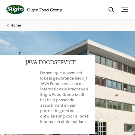
Overslaan
en
naar
de
inhoud
Home
gaan
JAVA FOODSERVICE
De synergie tussen het
lokaal gewortelde bedrijf
JAVA Foodservice en de
internationale kracht van
Sligro Food Group biedt
het best passende
assortiment en een
partner in groei en
ontwikkeling voor al onze
klanten en stakeholders.