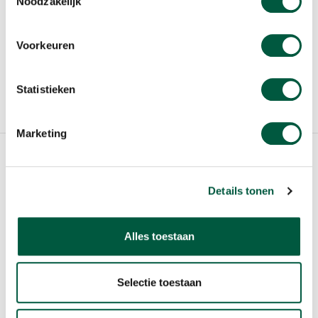
Noodzakelijk
VOOR SCHOLIEREN
Voorkeuren
COOKIES
GEBRUIKERSVOORWAARDEN
Statistieken
WIJZIG COOKIE INSTELLING
Marketing
© 2020 Sligo Food Group N.V.
Details tonen
Alles toestaan
Selectie toestaan