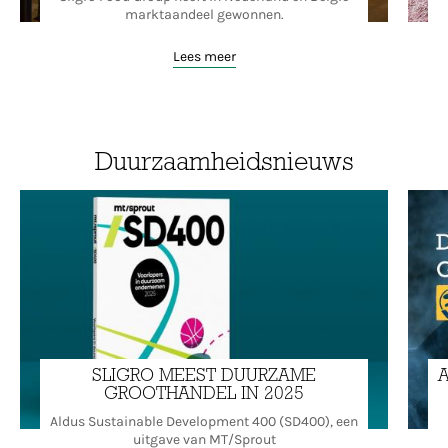
marktaandeel gewonnen.
Lees meer
Duurzaamheidsnieuws
SLIGRO MEEST DUURZAME
A
GROOTHANDEL IN 2025
Aldus Sustainable Development 400 (SD400), een
uitgave van MT/Sprout