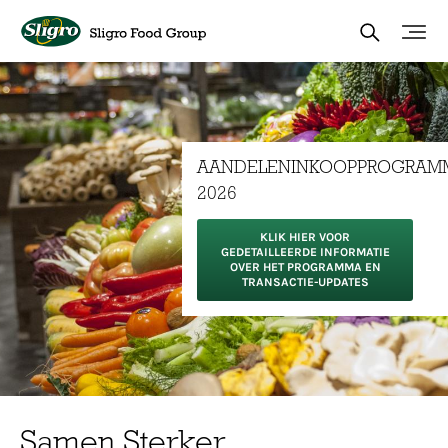
Overslaan
en
naar
de
inhoud
gaan
AANDELENINKOOPPROGRAM
2026
KLIK HIER VOOR
GEDETAILLEERDE INFORMATIE
OVER HET PROGRAMMA EN
TRANSACTIE-UPDATES
Samen Sterker