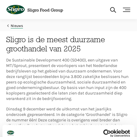
Overslaan
en
naar
de
inhoud
Nieuws
gaan
Sligro is de meest duurzame
groothandel van 2025
De Sustainable Development 400 (SD400), een uitgave van
MT/Sprout, presenteert de voorlopers van het Nederlandse
bedrijfsleven op het gebied van duurzaam ondernemen. Voor
deze ranglijst beoordeelden bijna 3.800 zakelijke beslissers hun
peers op ecologische duurzaamheid, sociale duurzaamheid en
goed ondernemingsbestuur. Op basis van hun input zijn de 400
koplopers geselecteerd die laten zien dat duurzaamheid diep
verankerd zit in de bedrijfsvoering.
Dinsdag 9 december werd de uitkomst van het jaarlijks
onderzoek gepresenteerd. In de categorie ‘Groothandel’ is Sligro
de nummer één! Deze categorie is overigens veel breder dan
alleen ‘food’, ook groothandels op het gebied van techniek en
pharma zijn hier vertegenwoordigd. Daarom is het mooi dat onze
duurzame prestaties breed worden herkend en gewaardeerd.