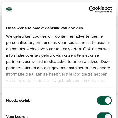
Overslaan
en
naar
de
inhoud
Nieuws
gaan
Deze website maakt gebruik van cookies
De Algemene Vergadering van Aandeelhouders
We gebruiken cookies om content en advertenties te
wordt gehouden op woensdag 14 mei 2025, 10.30
personaliseren, om functies voor social media te bieden
uur.
en om ons websiteverkeer te analyseren. Ook delen we
informatie over uw gebruik van onze site met onze
Aandeelhouders van Sligro Food Group N.V. worden opgeroepen
deel te nemen aan de jaarlijkse Algemene Vergadering, te houden
partners voor social media, adverteren en analyse. Deze
op woensdag 14 mei 2025 om 10.30 uur ten kantore van de
partners kunnen deze gegevens combineren met andere
vennootschap, Corridor 11 (5466 RB) Veghel.
informatie die u aan ze heeft verstrekt of die ze hebben
Klik hier voor meer informatie
verzameld op basis van uw gebruik van hun services.
Toestemmingsselectie
Noodzakelijk
HET BEDRIJF
Voorkeuren
DIRECT NAAR