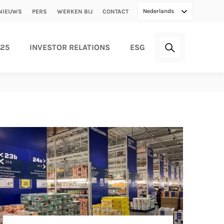
Secondary
Nederlands
NIEUWS
PERS
WERKEN BIJ
CONTACT
menu
025
INVESTOR RELATIONS
ESG