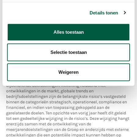
balans behouden tussen enerzijds het formaliseren van
processen en anderzijds de (informele) hands-on
Details tonen
ondernemersgeest
binnen ons bedrijf. We willen immers dat onze mensen zelf
blijven nadenken, risico’s en kansen blijven zien en niet
blindvaren op lijstjes. Dat zit gelukkig besloten in onze cultuur en
Alles toestaan
die cultuur zien wij dan ook als de belangrijkste soft control, die
ons van binnenuit behoedt voor veel risico’s en vormen van
fraude.
Selectie toestaan
Voornaamste risico's
De International Board heeft eind 2025, in lijn met het
Weigeren
meerjarenplan 2026-2030 ook de voornaamste risico’s bepaald
die een impact kunnen hebben op de realisatie van de
bijbehorende doelstellingen. Rekening houdend met
ontwikkelingen in de markt, globale trends en
bedrijfsdoelstellingen zijn de belangrijkste risico’s vastgesteld
binnen de categorieën strategisch, operationeel, compliance en
financieel, en indien van toepassing gekoppeld aan de
gerelateerde doelen. Ten opzichte van vorig jaar heeft dit geleid
tot een gedeeltelijke wijziging in de risico’s. Deze wijziging hangt
enerzijds samen met de ontwikkeling van de
meerjarendoelstellingen van de Groep en anderzijds met externe
ontwikkelingen die een potentiële impact kunnen hebben op