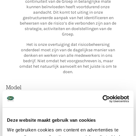
continuïteit van de Groep in belangrijke mate
kunnen beïnvloeden heeft voortdurend onze
aandacht. Dit komt tot uiting in onze
gestructureerde aanpak van het identificeren en
beheersen van de risico’s die verbonden zijn aan de
strategie, activiteiten en doelstellingen van de
Groep.
Het is onze overtuiging dat risicobeheersing
onderdeel moet zijn van de dagelijkse manier van
denken en werken van alle medewerkers in ons
bedrijf. Niet omdat het voorgeschreven is, maar
omdat het natuurlijk aanvoelt en het juiste is om te
doen.
Model
De Directie (Executive Board) is eindverantwoordelijk voor ‘het in
control zijn’ van de Groep en daarmee voor het
risicomanagement. Zij wordt daarbij ondersteund door de
International Board, Group Control, de Compliance Officer, de
Corporate Information Security Officer, de Data & Privacy Officer
Deze website maakt gebruik van cookies
en de Interne Auditor. De Directie identificeert en beoordeelt de
We gebruiken cookies om content en advertenties te
kansen en bedreigingen in de markten waarin wij opereren en de
impact daarvan op ons businessmodel en informeert de Raad