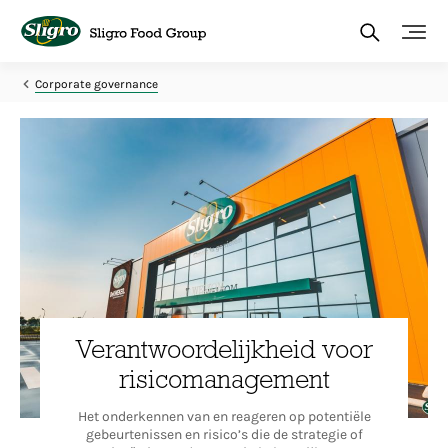
Overslaan
en
naar
de
inhoud
Corporate governance
gaan
Verantwoordelijkheid voor
risicomanagement
Het onderkennen van en reageren op potentiële
gebeurtenissen en risico’s die de strategie of