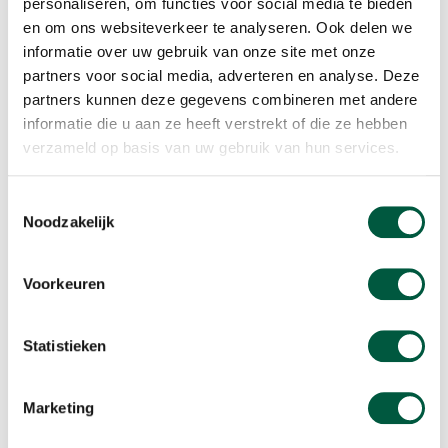
personaliseren, om functies voor social media te bieden
van Commissarissen ten behoeve van hun toezichthoudende rol.
en om ons websiteverkeer te analyseren. Ook delen we
Door zowel Risk & Control, het ESG-team, Interne Audit, de
informatie over uw gebruik van onze site met onze
Compliance Officer als de CISO wordt nauw samengewerkt met
ondersteunende afdelingen als Juridische zaken, IT, Financiën en
partners voor social media, adverteren en analyse. Deze
Programma- en procesmanagement.
partners kunnen deze gegevens combineren met andere
informatie die u aan ze heeft verstrekt of die ze hebben
verzameld op basis van uw gebruik van hun services.
Toestemmingsselectie
Noodzakelijk
Voorkeuren
Statistieken
Risicobeheersings- en controlesystemen
In de afgelopen jaren hebben we stappen gezet in de
professionalisering van onze risicobeheersingsprocessen en ons
Marketing
controlesysteem, passend bij de interne ambitie en de herziening
van de Corporate Governance Code. We hebben daarbij steeds de